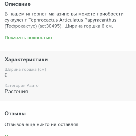
Описание
В нашем интернет-магазине вы можете приобрести
суккулент Tephrocactus Articulatus Papyracanthus
(Тефрокактус) (sct30495). Ширина горшка 6 см.
Забрать растение можно самовывозом из нашего
Показать полностью
магазина по адресу: Санкт-Петербург, ул Сикейроса,
д.14 офис 3. Магазин работает в режиме шоурума,
поэтому просим согласовать время визита. Доставка
Характеристики
по России осуществляется через Яндекс-доставку или
СДЭК.
Ширина горшка (см)
6
Комплектация:
Растение (отправляется с открытой корневой
Категория Авито
системой, это норма для всех суккулентов, они
Растения
прекрасно переносят такую отправку), подходящий для
растения субстрат, фирменный горшочек Succuterra.
Отзывы
Отзывов еще никто не оставлял