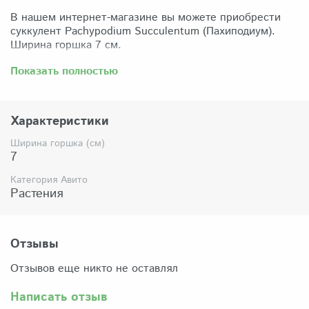
В нашем интернет-магазине вы можете приобрести
суккулент Pachypodium Succulentum (Пахиподиум).
Ширина горшка 7 см.
Забрать растение можно самовывозом из нашего
Показать полностью
магазина по адресу: Санкт-Петербург, ул Сикейроса,
д.14 офис 3. Магазин работает в режиме шоурума,
поэтому просим согласовать время визита. Доставка
Характеристики
по России осуществляется через Яндекс-доставку или
СДЭК.
Ширина горшка (см)
7
Комплектация:
Растение (отправляется с открытой корневой
Категория Авито
системой, это норма для всех суккулентов, они
Растения
прекрасно переносят такую отправку), подходящий для
растения субстрат, фирменный горшочек Succuterra.
Отзывы
Отзывов еще никто не оставлял
Написать отзыв