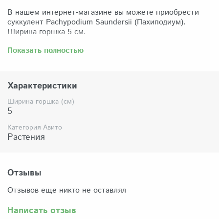
В нашем интернет-магазине вы можете приобрести
суккулент Pachypodium Saundersii (Пахиподиум).
Ширина горшка 5 см.
Забрать растение можно самовывозом из нашего
Показать полностью
магазина по адресу: Санкт-Петербург, ул Сикейроса,
д.14 офис 3. Магазин работает в режиме шоурума,
поэтому просим согласовать время визита. Доставка
Характеристики
по России осуществляется через Яндекс-доставку или
СДЭК.
Ширина горшка (см)
5
Комплектация:
Растение (отправляется с открытой корневой
Категория Авито
системой, это норма для всех суккулентов, они
Растения
прекрасно переносят такую отправку), подходящий для
растения субстрат, фирменный горшочек Succuterra.
Отзывы
Отзывов еще никто не оставлял
Написать отзыв