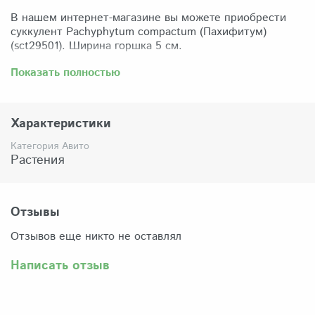
В нашем интернет-магазине вы можете приобрести
суккулент Pachyphytum compactum (Пахифитум)
(sct29501). Ширина горшка 5 см.
Забрать растение можно самовывозом из нашего
Показать полностью
магазина по адресу: Санкт-Петербург, ул Сикейроса,
д.14 офис 3. Магазин работает в режиме шоурума,
поэтому просим согласовать время визита. Доставка
Характеристики
по России осуществляется через Яндекс-доставку или
СДЭК.
Категория Авито
Растения
Комплектация:
Растение (отправляется с открытой корневой
системой, это норма для всех суккулентов, они
прекрасно переносят такую отправку), подходящий для
Отзывы
растения субстрат, фирменный горшочек Succuterra.
Отзывов еще никто не оставлял
Написать отзыв