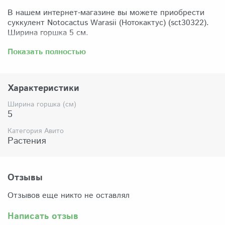
В нашем интернет-магазине вы можете приобрести
суккулент Notocactus Warasii (Нотокактус) (sct30322).
Ширина горшка 5 см.
Забрать растение можно самовывозом из нашего
Показать полностью
магазина по адресу: Санкт-Петербург, ул Сикейроса,
д.14 офис 3. Магазин работает в режиме шоурума,
поэтому просим согласовать время визита. Доставка
Характеристики
по России осуществляется через Яндекс-доставку или
СДЭК.
Ширина горшка (см)
5
Комплектация:
Растение (отправляется с открытой корневой
Категория Авито
системой, это норма для всех суккулентов, они
Растения
прекрасно переносят такую отправку), подходящий для
растения субстрат, фирменный горшочек Succuterra.
Отзывы
Отзывов еще никто не оставлял
Написать отзыв