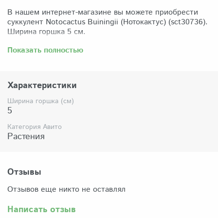
В нашем интернет-магазине вы можете приобрести
суккулент Notocactus Buiningii (Нотокактус) (sct30736).
Ширина горшка 5 см.
Забрать растение можно самовывозом из нашего
Показать полностью
магазина по адресу: Санкт-Петербург, ул Сикейроса,
д.14 офис 3. Магазин работает в режиме шоурума,
поэтому просим согласовать время визита. Доставка
Характеристики
по России осуществляется через Яндекс-доставку или
СДЭК.
Ширина горшка (см)
5
Комплектация:
Растение (отправляется с открытой корневой
Категория Авито
системой, это норма для всех суккулентов, они
Растения
прекрасно переносят такую отправку), подходящий для
растения субстрат, фирменный горшочек Succuterra.
Отзывы
Отзывов еще никто не оставлял
Написать отзыв