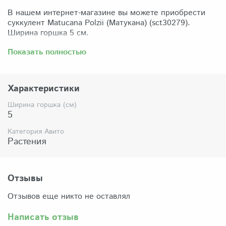
В нашем интернет-магазине вы можете приобрести
суккулент Matucana Polzii (Матукана) (sct30279).
Ширина горшка 5 см.
Забрать растение можно самовывозом из нашего
Показать полностью
магазина по адресу: Санкт-Петербург, ул Сикейроса,
д.14 офис 3. Магазин работает в режиме шоурума,
поэтому просим согласовать время визита. Доставка
Характеристики
по России осуществляется через Яндекс-доставку или
СДЭК.
Ширина горшка (см)
5
Комплектация:
Растение (отправляется с открытой корневой
Категория Авито
системой, это норма для всех суккулентов, они
Растения
прекрасно переносят такую отправку), подходящий для
растения субстрат, фирменный горшочек Succuterra.
Отзывы
Отзывов еще никто не оставлял
Написать отзыв