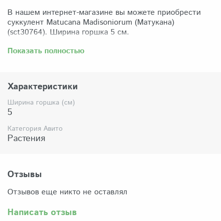
В нашем интернет-магазине вы можете приобрести
суккулент Matucana Madisoniorum (Матукана)
(sct30764). Ширина горшка 5 см.
Забрать растение можно самовывозом из нашего
Показать полностью
магазина по адресу: Санкт-Петербург, ул Сикейроса,
д.14 офис 3. Магазин работает в режиме шоурума,
поэтому просим согласовать время визита. Доставка
Характеристики
по России осуществляется через Яндекс-доставку или
СДЭК.
Ширина горшка (см)
5
Комплектация:
Растение (отправляется с открытой корневой
Категория Авито
системой, это норма для всех суккулентов, они
Растения
прекрасно переносят такую отправку), подходящий для
растения субстрат, фирменный горшочек Succuterra.
Отзывы
Отзывов еще никто не оставлял
Написать отзыв