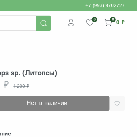
+7 (993) 9702727
0
0
0 ₽
ops sp. (Литопсы)
 ₽
1 290 ₽
Нет в наличии
ание