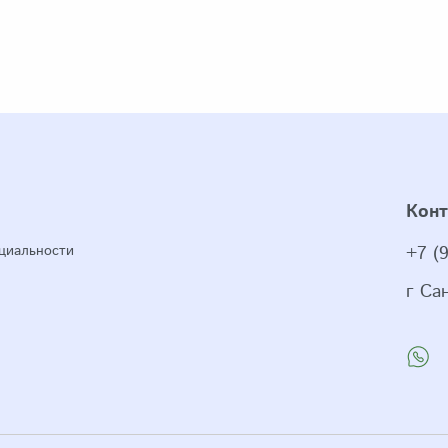
Кон
циальности
+7 (
г Са