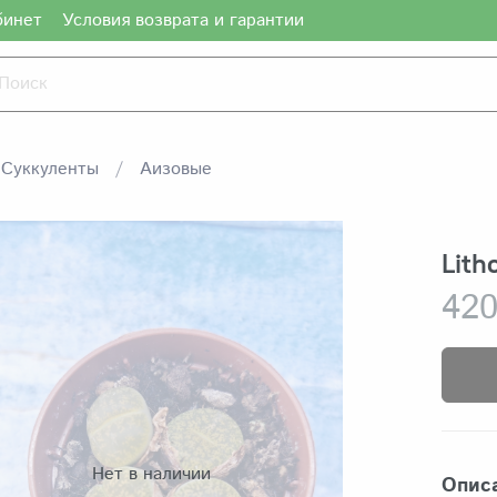
бинет
Условия возврата и гарантии
Суккуленты
Аизовые
Lith
420
Нет в наличии
Опис