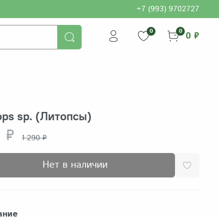
+7 (993) 9702727
0
0
0 ₽
ops sp. (Литопсы)
 ₽
1 290 ₽
Нет в наличии
ание