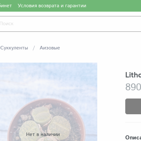
бинет
Условия возврата и гарантии
Суккуленты
Аизовые
Lith
890
Нет в наличии
Опис