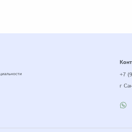
Кон
циальности
+7 (
г Са