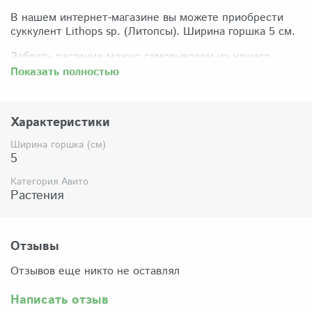
В нашем интернет-магазине вы можете приобрести
суккулент Lithops sp. (Литопсы). Ширина горшка 5 см.
Забрать растение можно самовывозом из нашего
магазина по адресу: Санкт-Петербург, ул Сикейроса,
Показать полностью
д.14 офис 3. Магазин работает в режиме шоурума,
поэтому просим согласовать время визита. Доставка
по России осуществляется через Яндекс-доставку или
Характеристики
СДЭК.
Ширина горшка (см)
Комплектация:
5
Растение (отправляется с открытой корневой
системой, это норма для всех суккулентов, они
Категория Авито
прекрасно переносят такую отправку), подходящий для
Растения
растения субстрат, фирменный горшочек Succuterra.
Отзывы
Отзывов еще никто не оставлял
Написать отзыв