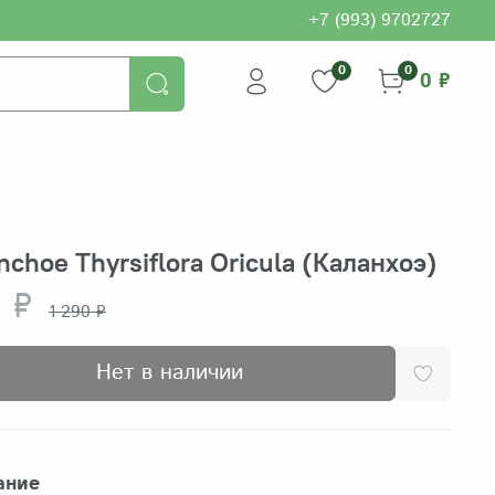
+7 (993) 9702727
0
0
0 ₽
nchoe Thyrsiflora Oricula (Каланхоэ)
 ₽
1 290 ₽
Нет в наличии
ание