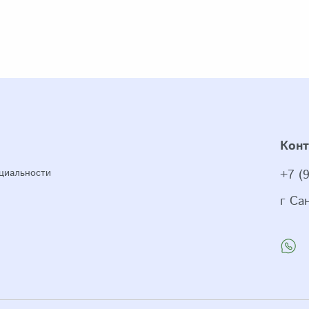
Кон
циальности
+7 (
г Са