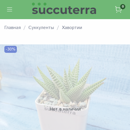
0
Главная
Суккуленты
Хавортии
-30%
Нет в наличии