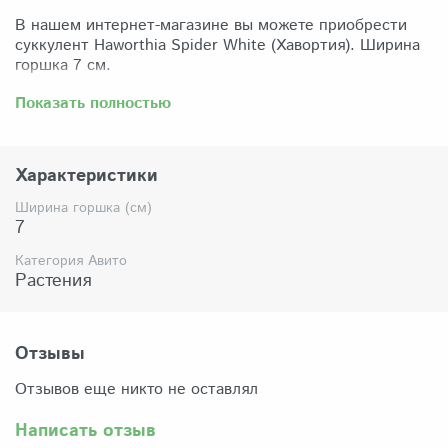
В нашем интернет-магазине вы можете приобрести
суккулент Haworthia Spider White (Хавортия). Ширина
горшка 7 см.
Забрать растение можно самовывозом из нашего
Показать полностью
магазина по адресу: Санкт-Петербург, ул Сикейроса,
д.14 офис 3. Магазин работает в режиме шоурума,
поэтому просим согласовать время визита. Доставка
Характеристики
по России осуществляется через Яндекс-доставку или
СДЭК.
Ширина горшка (см)
7
Комплектация:
Растение (отправляется с открытой корневой
Категория Авито
системой, это норма для всех суккулентов, они
Растения
прекрасно переносят такую отправку), подходящий для
растения субстрат, фирменный горшочек Succuterra.
Отзывы
Отзывов еще никто не оставлял
Написать отзыв