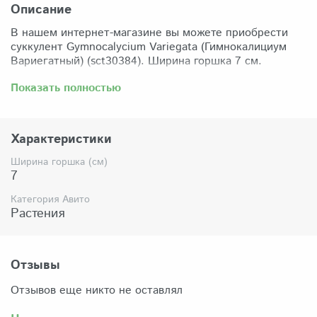
Описание
В нашем интернет-магазине вы можете приобрести
суккулент Gymnocalycium Variegata (Гимнокалициум
Вариегатный) (sct30384). Ширина горшка 7 см.
Забрать растение можно самовывозом из нашего
Показать полностью
магазина по адресу: Санкт-Петербург, ул Сикейроса,
д.14 офис 3. Магазин работает в режиме шоурума,
поэтому просим согласовать время визита. Доставка
Характеристики
по России осуществляется через Яндекс-доставку или
СДЭК.
Ширина горшка (см)
7
Комплектация:
Растение (отправляется с открытой корневой
Категория Авито
системой, это норма для всех суккулентов, они
Растения
прекрасно переносят такую отправку), подходящий для
растения субстрат, фирменный горшочек Succuterra.
Отзывы
Отзывов еще никто не оставлял