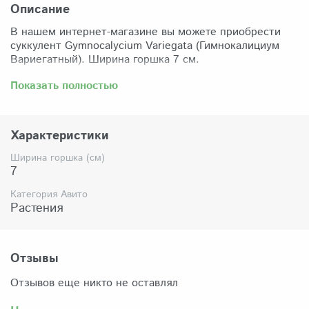
Описание
В нашем интернет-магазине вы можете приобрести
суккулент Gymnocalycium Variegata (Гимнокалициум
Вариегатный). Ширина горшка 7 см.
Забрать растение можно самовывозом из нашего
Показать полностью
магазина по адресу: Санкт-Петербург, ул Сикейроса,
д.14 офис 3. Магазин работает в режиме шоурума,
поэтому просим согласовать время визита. Доставка
Характеристики
по России осуществляется через Яндекс-доставку или
СДЭК.
Ширина горшка (см)
7
Комплектация:
Растение (отправляется с открытой корневой
Категория Авито
системой, это норма для всех суккулентов, они
Растения
прекрасно переносят такую отправку), подходящий для
растения субстрат, фирменный горшочек Succuterra.
Отзывы
Отзывов еще никто не оставлял