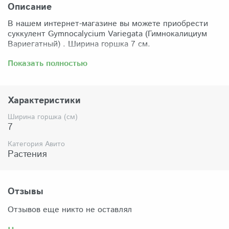
Описание
В нашем интернет-магазине вы можете приобрести
суккулент Gymnocalycium Variegata (Гимнокалициум
Вариегатный) . Ширина горшка 7 см.
Забрать растение можно самовывозом из нашего
Показать полностью
магазина по адресу: Санкт-Петербург, ул Сикейроса,
д.14 офис 3. Магазин работает в режиме шоурума,
поэтому просим согласовать время визита. Доставка
Характеристики
по России осуществляется через Яндекс-доставку или
СДЭК.
Ширина горшка (см)
7
Комплектация:
Растение (отправляется с открытой корневой
Категория Авито
системой, это норма для всех суккулентов, они
Растения
прекрасно переносят такую отправку), подходящий для
растения субстрат, фирменный горшочек Succuterra.
Отзывы
Отзывов еще никто не оставлял