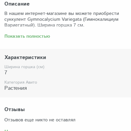
Описание
В нашем интернет-магазине вы можете приобрести
суккулент Gymnocalycium Variegata (Гимнокалициум
Вариегатный). Ширина горшка 7 см.
Забрать растение можно самовывозом из нашего
Показать полностью
магазина по адресу: Санкт-Петербург, ул Сикейроса,
д.14 офис 3. Магазин работает в режиме шоурума,
поэтому просим согласовать время визита. Доставка
Характеристики
по России осуществляется через Яндекс-доставку или
СДЭК.
Ширина горшка (см)
7
Комплектация:
Растение (отправляется с открытой корневой
Категория Авито
системой, это норма для всех суккулентов, они
Растения
прекрасно переносят такую отправку), подходящий для
растения субстрат, фирменный горшочек Succuterra.
Отзывы
Отзывов еще никто не оставлял