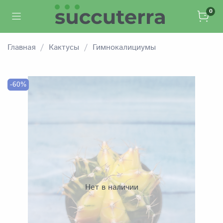
0
Главная
Кактусы
Гимнокалициумы
-60%
Нет в наличии