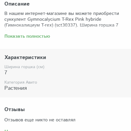
Описание
В нашем интернет-магазине вы можете приобрести
суккулент Gymnocalycium T-Rex Pink hybride
(Гимнокалициум T-rex) (sct30337). Ширина горшка 7
см.
Показать полностью
Забрать растение можно самовывозом из нашего
магазина по адресу: Санкт-Петербург, ул Сикейроса,
д.14 офис 3. Магазин работает в режиме шоурума,
Характеристики
поэтому просим согласовать время визита. Доставка
по России осуществляется через Яндекс-доставку или
Ширина горшка (см)
СДЭК.
7
Комплектация:
Категория Авито
Растение (отправляется с открытой корневой
Растения
системой, это норма для всех суккулентов, они
прекрасно переносят такую отправку), подходящий для
растения субстрат, фирменный горшочек Succuterra.
Отзывы
Отзывов еще никто не оставлял