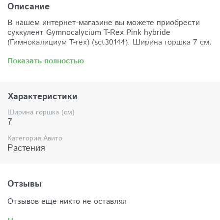
Описание
В нашем интернет-магазине вы можете приобрести
суккулент Gymnocalycium T-Rex Pink hybride
(Гимнокалициум T-rex) (sct30144). Ширина горшка 7 см.
Забрать растение можно самовывозом из нашего
Показать полностью
магазина по адресу: Санкт-Петербург, ул Сикейроса,
д.14 офис 3. Магазин работает в режиме шоурума,
поэтому просим согласовать время визита. Доставка
Характеристики
по России осуществляется через Яндекс-доставку или
СДЭК.
Ширина горшка (см)
7
Комплектация:
Растение (отправляется с открытой корневой
Категория Авито
системой, это норма для всех суккулентов, они
Растения
прекрасно переносят такую отправку), подходящий для
растения субстрат, фирменный горшочек Succuterra.
Отзывы
Отзывов еще никто не оставлял