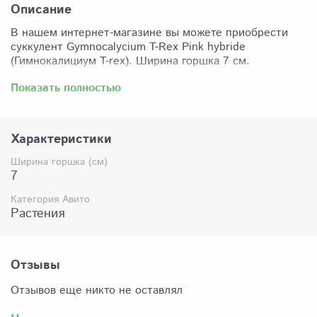
Описание
В нашем интернет-магазине вы можете приобрести
суккулент Gymnocalycium T-Rex Pink hybride
(Гимнокалициум T-rex). Ширина горшка 7 см.
Забрать растение можно самовывозом из нашего
Показать полностью
магазина по адресу: Санкт-Петербург, ул Сикейроса,
д.14 офис 3. Магазин работает в режиме шоурума,
поэтому просим согласовать время визита. Доставка
Характеристики
по России осуществляется через Яндекс-доставку или
СДЭК.
Ширина горшка (см)
7
Комплектация:
Растение (отправляется с открытой корневой
Категория Авито
системой, это норма для всех суккулентов, они
Растения
прекрасно переносят такую отправку), подходящий для
растения субстрат, фирменный горшочек Succuterra.
Отзывы
Отзывов еще никто не оставлял