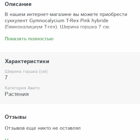
Описание
В нашем интернет-магазине вы можете приобрести
суккулент Gymnocalycium T-Rex Pink hybride
(Гимнокалициум T-rex). Ширина горшка 7 см.
Забрать растение можно самовывозом из нашего
Показать полностью
магазина по адресу: Санкт-Петербург, ул Сикейроса,
д.14 офис 3. Магазин работает в режиме шоурума,
поэтому просим согласовать время визита. Доставка
Характеристики
по России осуществляется через Яндекс-доставку или
СДЭК.
Ширина горшка (см)
7
Комплектация:
Растение (отправляется с открытой корневой
Категория Авито
системой, это норма для всех суккулентов, они
Растения
прекрасно переносят такую отправку), подходящий для
растения субстрат, фирменный горшочек Succuterra.
Отзывы
Отзывов еще никто не оставлял