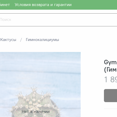
бинет
Условия возврата и гарантии
Кактусы
Гимнокалициумы
Gymn
(Гим
1 8
Нет в наличии