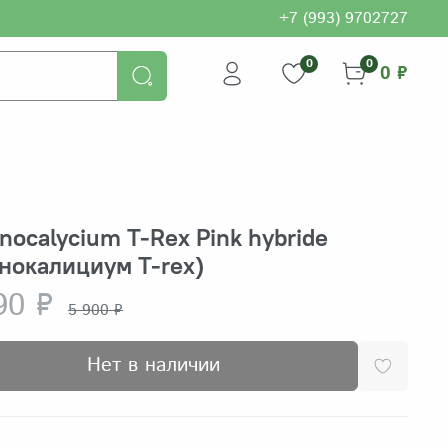
+7 (993) 9702727
0
0
0 ₽
ocalycium T-Rex Pink hybride
нокалициум T-rex)
90 ₽
5 900 ₽
Нет в наличии