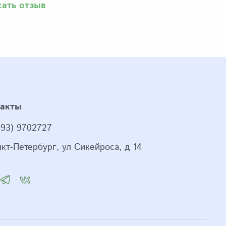
сать отзыв
такты
993) 9702727
нкт-Петербург, ул Сикейроса, д 14