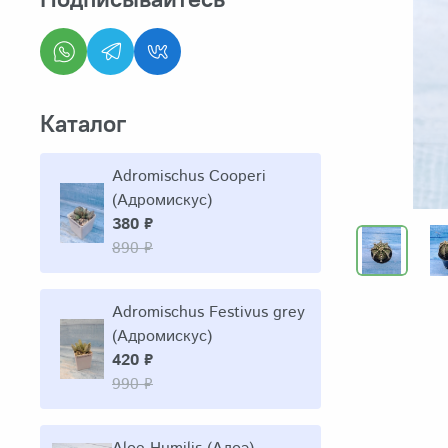
Каталог
Adromischus Cooperi
(Адромискус)
380 ₽
890 ₽
Adromischus Festivus grey
(Адромискус)
420 ₽
990 ₽