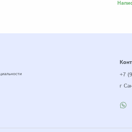
Напи
Кон
циальности
+7 (
г Са