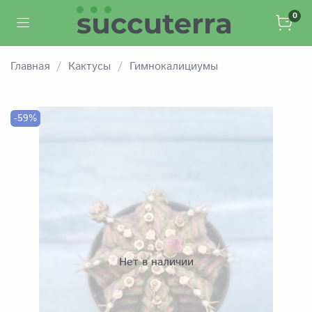
0
Главная
Кактусы
Гимнокалициумы
-59%
Нет в наличии