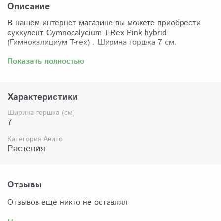
Описание
В нашем интернет-магазине вы можете приобрести
суккулент Gymnocalycium T-Rex Pink hybrid
(Гимнокалициум T-rex) . Ширина горшка 7 см.
Забрать растение можно самовывозом из нашего
Показать полностью
магазина по адресу: Санкт-Петербург, ул Сикейроса,
д.14 офис 3. Магазин работает в режиме шоурума,
поэтому просим согласовать время визита. Доставка
Характеристики
по России осуществляется через Яндекс-доставку или
СДЭК.
Ширина горшка (см)
7
Комплектация:
Растение (отправляется с открытой корневой
Категория Авито
системой, это норма для всех суккулентов, они
Растения
прекрасно переносят такую отправку), подходящий для
растения субстрат, фирменный горшочек Succuterra.
Отзывы
Отзывов еще никто не оставлял