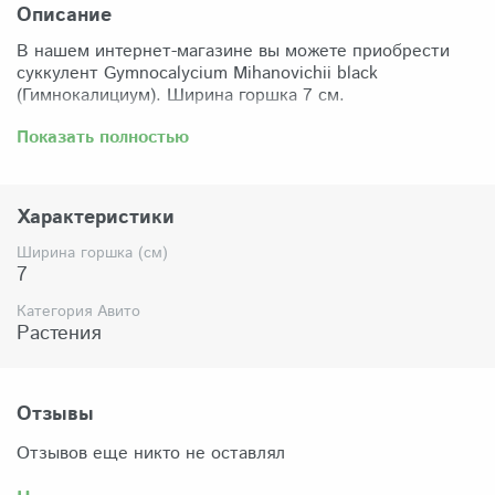
Описание
В нашем интернет-магазине вы можете приобрести
суккулент Gymnocalycium Mihanovichii black
(Гимнокалициум). Ширина горшка 7 см.
Забрать растение можно самовывозом из нашего
Показать полностью
магазина по адресу: Санкт-Петербург, ул Сикейроса,
д.14 офис 3. Магазин работает в режиме шоурума,
поэтому просим согласовать время визита. Доставка
Характеристики
по России осуществляется через Яндекс-доставку или
СДЭК.
Ширина горшка (см)
7
Комплектация:
Растение (отправляется с открытой корневой
Категория Авито
системой, это норма для всех суккулентов, они
Растения
прекрасно переносят такую отправку), подходящий для
растения субстрат, фирменный горшочек Succuterra.
Отзывы
Отзывов еще никто не оставлял