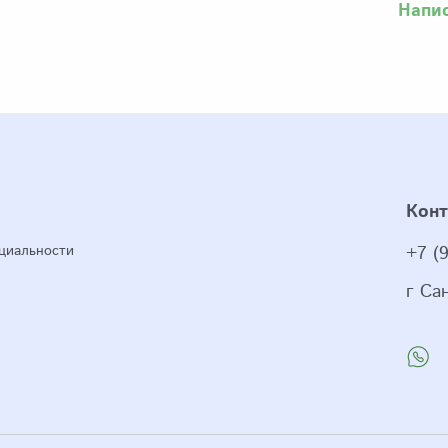
Напи
Кон
циальности
+7 (
г Са