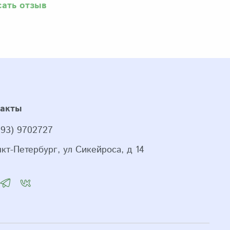
сать отзыв
такты
993) 9702727
нкт-Петербург, ул Сикейроса, д 14