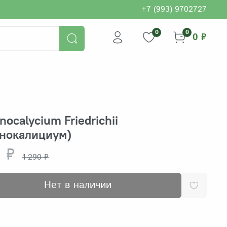
+7 (993) 9702727
0
0
0 ₽
ocalycium Friedrichii
мнокалициум)
 ₽
1 290 ₽
Нет в наличии