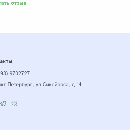
сать отзыв
такты
993) 9702727
нкт-Петербург, ул Сикейроса, д 14