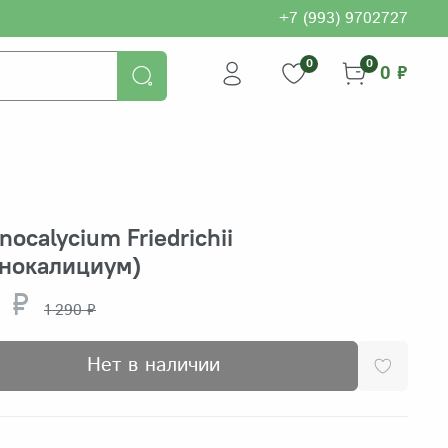
+7 (993) 9702727
0
0
0 ₽
ocalycium Friedrichii
мнокалициум)
 ₽
1 290 ₽
Нет в наличии