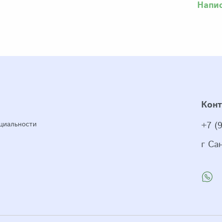
Напи
Кон
циальности
+7 (
г Са