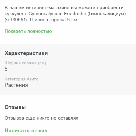
В нашем интернет-магазине вы можете приобрести
суккулент Gymnocalycium Friedrichii (Гимнокалициум)
(sct30661). Ширина горшка 5 см.
Забрать растение можно самовывозом из нашего
Показать полностью
магазина по адресу: Санкт-Петербург, ул Сикейроса,
д.14 офис 3. Магазин работает в режиме шоурума,
поэтому просим согласовать время визита. Доставка
Характеристики
по России осуществляется через Яндекс-доставку или
СДЭК.
Ширина горшка (см)
5
Комплектация:
Растение (отправляется с открытой корневой
Категория Авито
системой, это норма для всех суккулентов, они
Растения
прекрасно переносят такую отправку), подходящий для
растения субстрат, фирменный горшочек Succuterra.
Отзывы
Отзывов еще никто не оставлял
Написать отзыв