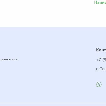
Напи
Кон
циальности
+7 (
г Са