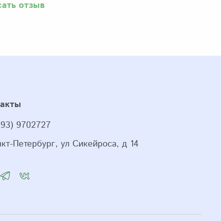
сать отзыв
такты
993) 9702727
нкт-Петербург, ул Сикейроса, д 14