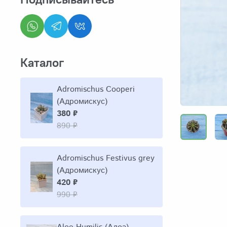
Каталог
Adromischus Cooperi
(Адромискус)
380 ₽
890 ₽
Adromischus Festivus grey
(Адромискус)
420 ₽
990 ₽