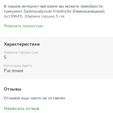
В нашем интернет-магазине вы можете приобрести
суккулент Gymnocalycium Friedrichii (Гимнокалициум)
(sct30641). Ширина горшка 5 см.
Забрать растение можно самовывозом из нашего
Показать полностью
магазина по адресу: Санкт-Петербург, ул Сикейроса,
д.14 офис 3. Магазин работает в режиме шоурума,
поэтому просим согласовать время визита. Доставка
Характеристики
по России осуществляется через Яндекс-доставку или
СДЭК.
Ширина горшка (см)
5
Комплектация:
Растение (отправляется с открытой корневой
Категория Авито
системой, это норма для всех суккулентов, они
Растения
прекрасно переносят такую отправку), подходящий для
растения субстрат, фирменный горшочек Succuterra.
Отзывы
Отзывов еще никто не оставлял
Написать отзыв