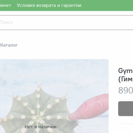
бинет
Условия возврата и гарантии
Каталог
Gymn
(Ги
890
Нет в наличии