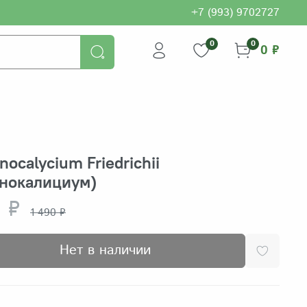
+7 (993) 9702727
0
0
0 ₽
ocalycium Friedrichii
мнокалициум)
 ₽
1 490 ₽
Нет в наличии