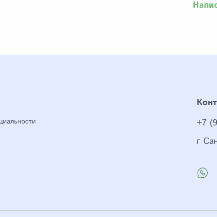
Напи
Кон
циальности
+7 (
г Са