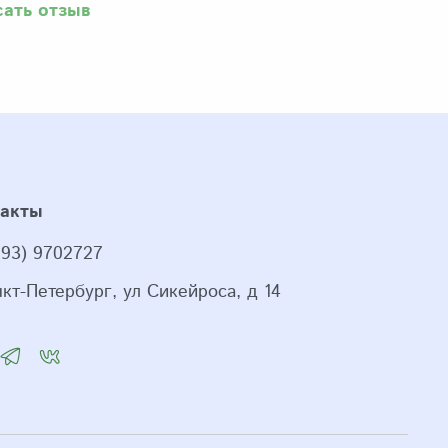
сать отзыв
такты
993) 9702727
нкт-Петербург, ул Сикейроса, д 14