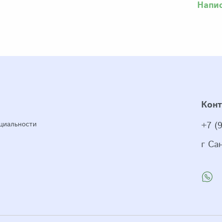
Напи
Кон
циальности
+7 (
г Са