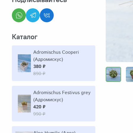
Каталог
Adromischus Cooperi
(Адромискус)
380 ₽
890 ₽
Adromischus Festivus grey
(Адромискус)
420 ₽
990 ₽