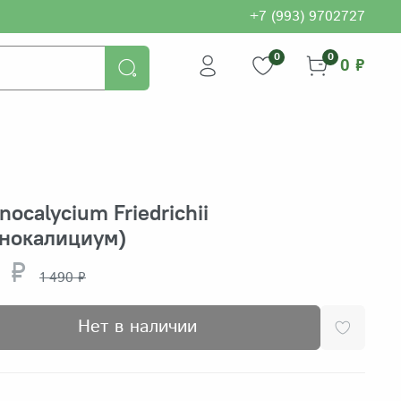
+7 (993) 9702727
0
0
0 ₽
ocalycium Friedrichii
мнокалициум)
 ₽
1 490 ₽
Нет в наличии