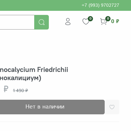
+7 (993) 9702727
0
0
0 ₽
ocalycium Friedrichii
мнокалициум)
 ₽
1 490 ₽
Нет в наличии