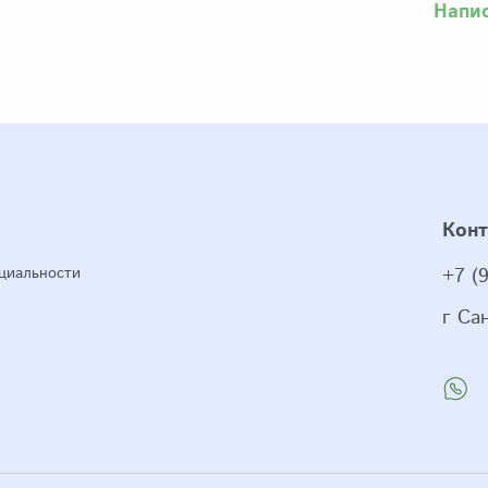
Напи
Кон
циальности
+7 (
г Са