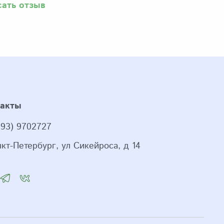
сать отзыв
такты
993) 9702727
нкт-Петербург, ул Сикейроса, д 14