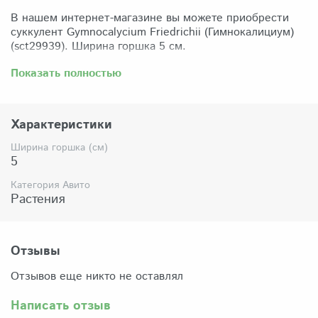
В нашем интернет-магазине вы можете приобрести
суккулент Gymnocalycium Friedrichii (Гимнокалициум)
(sct29939). Ширина горшка 5 см.
Забрать растение можно самовывозом из нашего
Показать полностью
магазина по адресу: Санкт-Петербург, ул Сикейроса,
д.14 офис 3. Магазин работает в режиме шоурума,
поэтому просим согласовать время визита. Доставка
Характеристики
по России осуществляется через Яндекс-доставку или
СДЭК.
Ширина горшка (см)
5
Комплектация:
Растение (отправляется с открытой корневой
Категория Авито
системой, это норма для всех суккулентов, они
Растения
прекрасно переносят такую отправку), подходящий для
растения субстрат, фирменный горшочек Succuterra.
Отзывы
Отзывов еще никто не оставлял
Написать отзыв