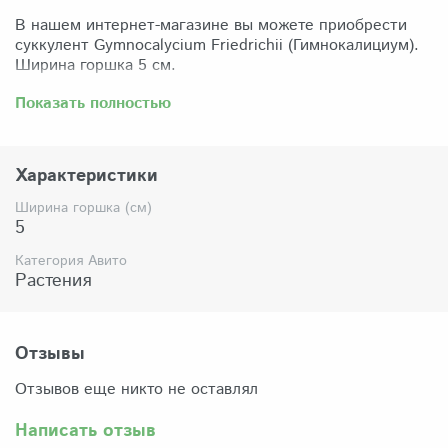
В нашем интернет-магазине вы можете приобрести
суккулент Gymnocalycium Friedrichii (Гимнокалициум).
Ширина горшка 5 см.
Забрать растение можно самовывозом из нашего
Показать полностью
магазина по адресу: Санкт-Петербург, ул Сикейроса,
д.14 офис 3. Магазин работает в режиме шоурума,
поэтому просим согласовать время визита. Доставка
Характеристики
по России осуществляется через Яндекс-доставку или
СДЭК.
Ширина горшка (см)
5
Комплектация:
Растение (отправляется с открытой корневой
Категория Авито
системой, это норма для всех суккулентов, они
Растения
прекрасно переносят такую отправку), подходящий для
растения субстрат, фирменный горшочек Succuterra.
Отзывы
Отзывов еще никто не оставлял
Написать отзыв