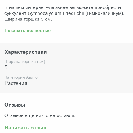
В нашем интернет-магазине вы можете приобрести
суккулент Gymnocalycium Friedrichii (Гимнокалициум).
Ширина горшка 5 см.
Забрать растение можно самовывозом из нашего
Показать полностью
магазина по адресу: Санкт-Петербург, ул Сикейроса,
д.14 офис 3. Магазин работает в режиме шоурума,
поэтому просим согласовать время визита. Доставка
Характеристики
по России осуществляется через Яндекс-доставку или
СДЭК.
Ширина горшка (см)
5
Комплектация:
Растение (отправляется с открытой корневой
Категория Авито
системой, это норма для всех суккулентов, они
Растения
прекрасно переносят такую отправку), подходящий для
растения субстрат, фирменный горшочек Succuterra.
Отзывы
Отзывов еще никто не оставлял
Написать отзыв