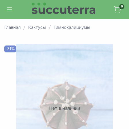
0
Главная
Кактусы
Гимнокалициумы
-31%
Нет в наличии