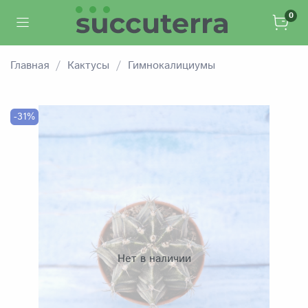
0
Главная
Кактусы
Гимнокалициумы
-31%
Нет в наличии