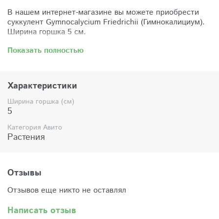
В нашем интернет-магазине вы можете приобрести
суккулент Gymnocalycium Friedrichii (Гимнокалициум).
Ширина горшка 5 см.
Забрать растение можно самовывозом из нашего
Показать полностью
магазина по адресу: Санкт-Петербург, ул Сикейроса,
д.14 офис 3. Магазин работает в режиме шоурума,
поэтому просим согласовать время визита. Доставка
Характеристики
по России осуществляется через Яндекс-доставку или
СДЭК.
Ширина горшка (см)
5
Комплектация:
Растение (отправляется с открытой корневой
Категория Авито
системой, это норма для всех суккулентов, они
Растения
прекрасно переносят такую отправку), подходящий для
растения субстрат, фирменный горшочек Succuterra.
Отзывы
Отзывов еще никто не оставлял
Написать отзыв