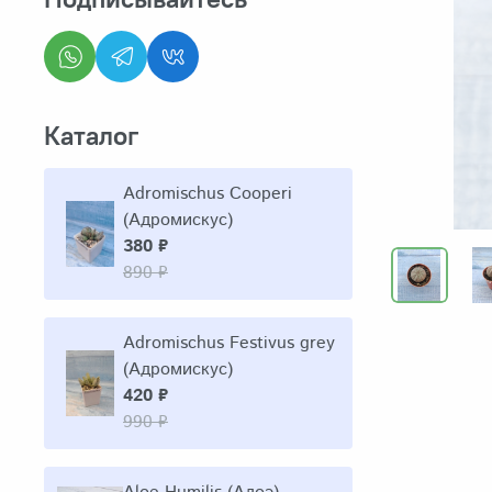
Каталог
Adromischus Cooperi
(Адромискус)
380 ₽
890 ₽
Adromischus Festivus grey
(Адромискус)
420 ₽
990 ₽