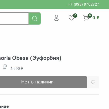
+7 (993) 9702727
0
0
0 ₽
oria Obesa (Эуфорбия)
 ₽
1 590 ₽
Нет в наличии
ание