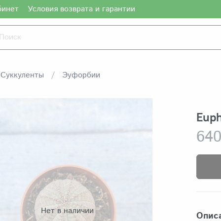
бинет
Условия возврата и гарантии
Суккуленты
Эуфорбии
Euph
640
Нет в наличии
Опис