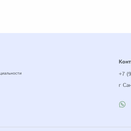
Кон
циальности
+7 (
г Са