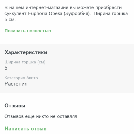
В нашем интернет-магазине вы можете приобрести
суккулент Euphoria Obesa (Эуфорбия). Ширина горшка
5 см.
Забрать растение можно самовывозом из нашего
Показать полностью
магазина по адресу: Санкт-Петербург, ул Сикейроса,
д.14 офис 3. Магазин работает в режиме шоурума,
поэтому просим согласовать время визита. Доставка
Характеристики
по России осуществляется через Яндекс-доставку или
СДЭК.
Ширина горшка (см)
5
Комплектация:
Растение (отправляется с открытой корневой
Категория Авито
системой, это норма для всех суккулентов, они
Растения
прекрасно переносят такую отправку), подходящий для
растения субстрат, фирменный горшочек Succuterra.
Отзывы
Отзывов еще никто не оставлял
Написать отзыв