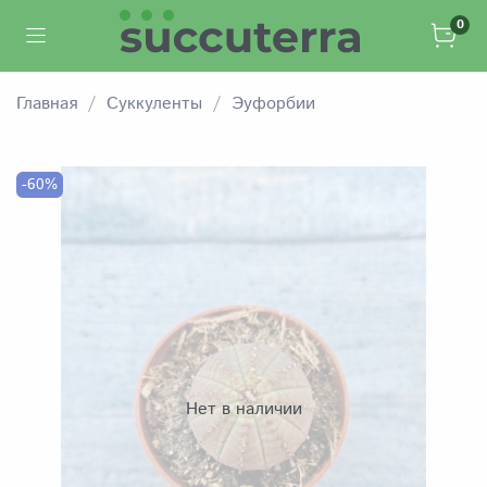
0
Главная
Суккуленты
Эуфорбии
-60%
Нет в наличии