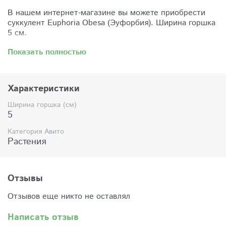
В нашем интернет-магазине вы можете приобрести
суккулент Euphoria Obesa (Эуфорбия). Ширина горшка
5 см.
Забрать растение можно самовывозом из нашего
Показать полностью
магазина по адресу: Санкт-Петербург, ул Сикейроса,
д.14 офис 3. Магазин работает в режиме шоурума,
поэтому просим согласовать время визита. Доставка
Характеристики
по России осуществляется через Яндекс-доставку или
СДЭК.
Ширина горшка (см)
5
Комплектация:
Растение (отправляется с открытой корневой
Категория Авито
системой, это норма для всех суккулентов, они
Растения
прекрасно переносят такую отправку), подходящий для
растения субстрат, фирменный горшочек Succuterra.
Отзывы
Отзывов еще никто не оставлял
Написать отзыв