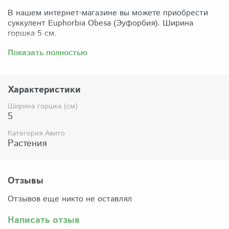
В нашем интернет-магазине вы можете приобрести
суккулент Euphorbia Obesa (Эуфорбия). Ширина
горшка 5 см.
Забрать растение можно самовывозом из нашего
Показать полностью
магазина по адресу: Санкт-Петербург, ул Сикейроса,
д.14 офис 3. Магазин работает в режиме шоурума,
поэтому просим согласовать время визита. Доставка
Характеристики
по России осуществляется через Яндекс-доставку или
СДЭК.
Ширина горшка (см)
5
Комплектация:
Растение (отправляется с открытой корневой
Категория Авито
системой, это норма для всех суккулентов, они
Растения
прекрасно переносят такую отправку), подходящий для
растения субстрат, фирменный горшочек Succuterra.
Отзывы
Отзывов еще никто не оставлял
Написать отзыв