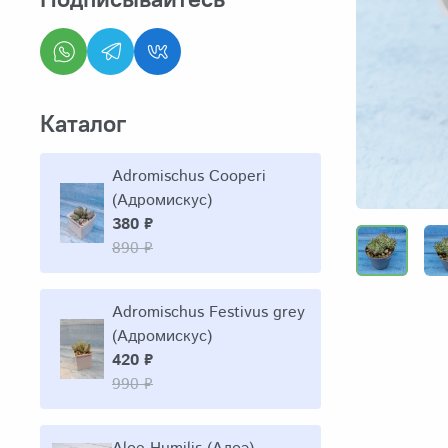
Каталог
Adromischus Cooperi
(Адромискус)
380 ₽
890 ₽
Adromischus Festivus grey
(Адромискус)
420 ₽
990 ₽