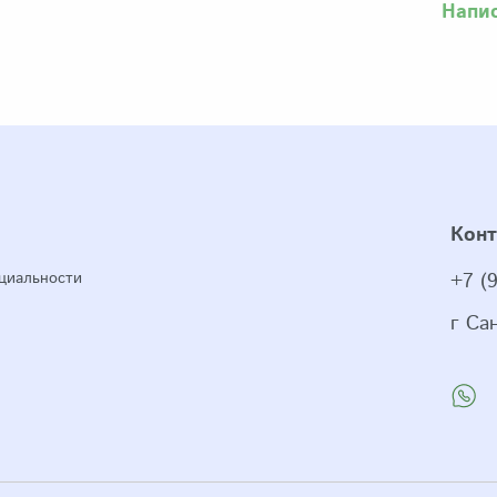
Напи
Кон
циальности
+7 (
г Са