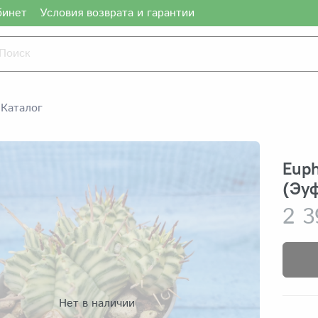
бинет
Условия возврата и гарантии
Каталог
Euph
(Эуф
2 3
Нет в наличии