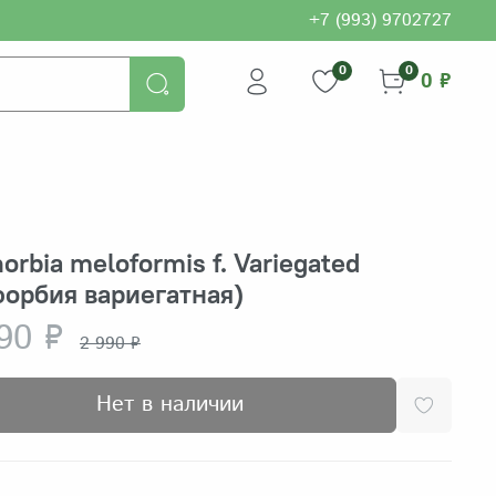
+7 (993) 9702727
0
0
0 ₽
orbia meloformis f. Variegated
орбия вариегатная)
90 ₽
2 990 ₽
Нет в наличии