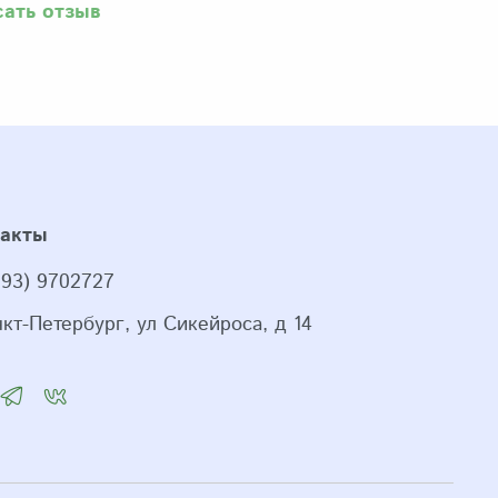
сать отзыв
такты
993) 9702727
нкт-Петербург, ул Сикейроса, д 14