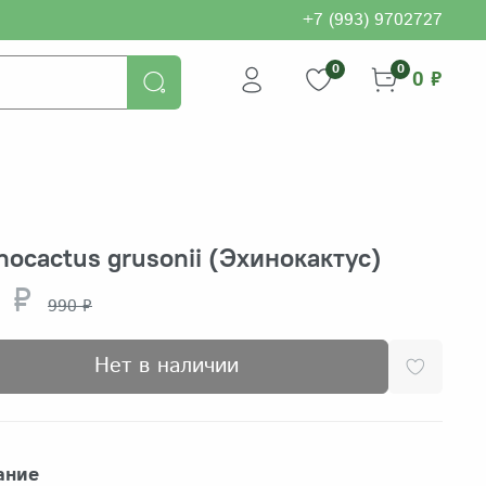
+7 (993) 9702727
0
0
0 ₽
nocactus grusonii (Эхинокактус)
 ₽
990 ₽
Нет в наличии
ание