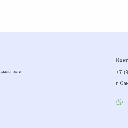
Кон
циальности
+7 (
г Са