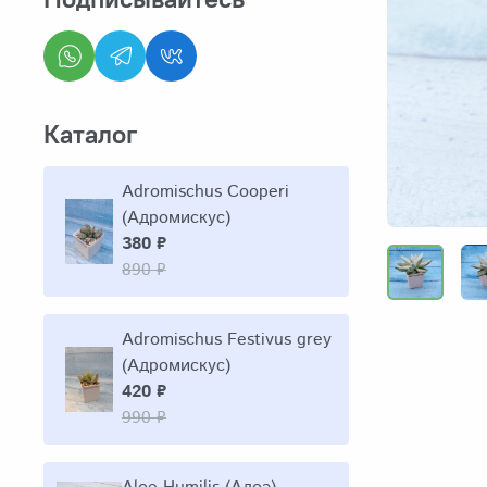
Каталог
Adromischus Cooperi
(Адромискус)
380 ₽
890 ₽
Adromischus Festivus grey
(Адромискус)
420 ₽
990 ₽