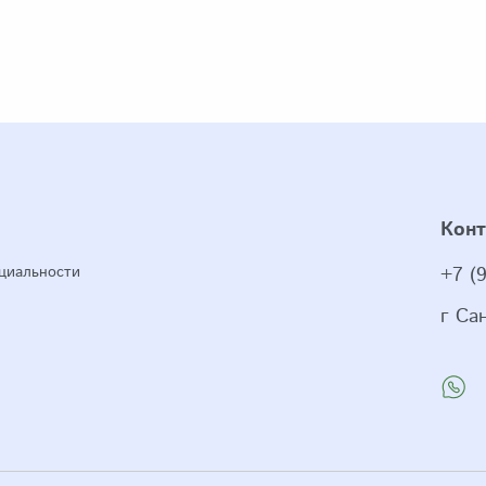
Кон
циальности
+7 (
г Са