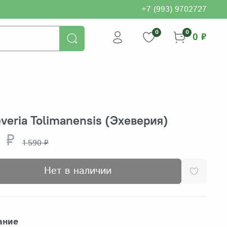
+7 (993) 9702727
0
0
0 ₽
veria Tolimanensis (Эхеверия)
 ₽
1 590 ₽
Нет в наличии
ание