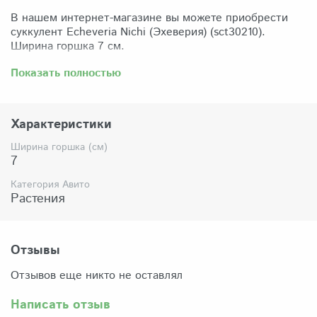
В нашем интернет-магазине вы можете приобрести
суккулент Echeveria Nichi (Эхеверия) (sct30210).
Ширина горшка 7 см.
Забрать растение можно самовывозом из нашего
Показать полностью
магазина по адресу: Санкт-Петербург, ул Сикейроса,
д.14 офис 3. Магазин работает в режиме шоурума,
поэтому просим согласовать время визита. Доставка
Характеристики
по России осуществляется через Яндекс-доставку или
СДЭК.
Ширина горшка (см)
7
Комплектация:
Растение (отправляется с открытой корневой
Категория Авито
системой, это норма для всех суккулентов, они
Растения
прекрасно переносят такую отправку), подходящий для
растения субстрат, фирменный горшочек Succuterra.
Отзывы
Отзывов еще никто не оставлял
Написать отзыв