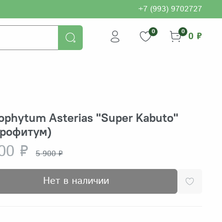
+7 (993) 9702727
0
0
0 ₽
ophytum Asterias "Super Kabuto"
трофитум)
00 ₽
5 900 ₽
Нет в наличии