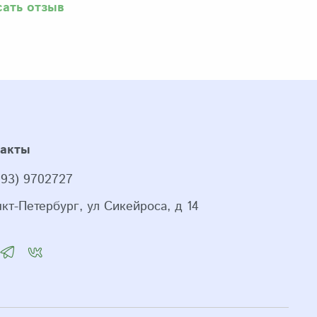
сать отзыв
такты
993) 9702727
нкт-Петербург, ул Сикейроса, д 14