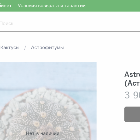
бинет
Условия возврата и гарантии
Кактусы
Астрофитумы
Astr
(Ас
3 9
Нет в наличии