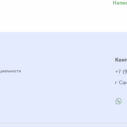
Напи
Кон
циальности
+7 (
г Са