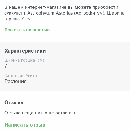
В нашем интернет-магазине вы можете приобрести
суккулент Astrophytum Asterias (Астрофитум). Ширина
горшка 7 см.
Забрать растение можно самовывозом из нашего
Показать полностью
магазина по адресу: Санкт-Петербург, ул Сикейроса,
д.14 офис 3. Магазин работает в режиме шоурума,
поэтому просим согласовать время визита. Доставка
Характеристики
по России осуществляется через Яндекс-доставку или
СДЭК.
Ширина горшка (см)
7
Комплектация:
Растение (отправляется с открытой корневой
Категория Авито
системой, это норма для всех суккулентов, они
Растения
прекрасно переносят такую отправку), подходящий для
растения субстрат, фирменный горшочек Succuterra.
Отзывы
Отзывов еще никто не оставлял
Написать отзыв