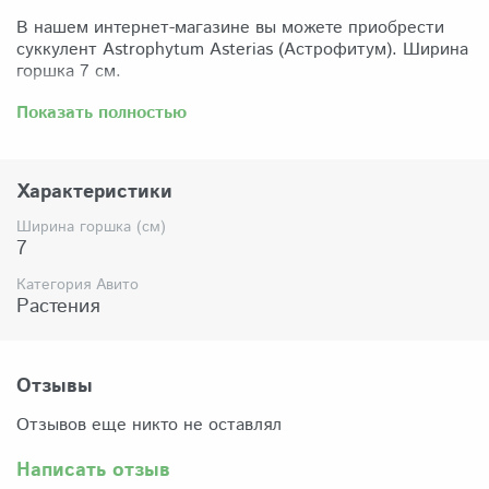
В нашем интернет-магазине вы можете приобрести
суккулент Astrophytum Asterias (Астрофитум). Ширина
горшка 7 см.
Забрать растение можно самовывозом из нашего
Показать полностью
магазина по адресу: Санкт-Петербург, ул Сикейроса,
д.14 офис 3. Магазин работает в режиме шоурума,
поэтому просим согласовать время визита. Доставка
Характеристики
по России осуществляется через Яндекс-доставку или
СДЭК.
Ширина горшка (см)
7
Комплектация:
Растение (отправляется с открытой корневой
Категория Авито
системой, это норма для всех суккулентов, они
Растения
прекрасно переносят такую отправку), подходящий для
растения субстрат, фирменный горшочек Succuterra.
Отзывы
Отзывов еще никто не оставлял
Написать отзыв