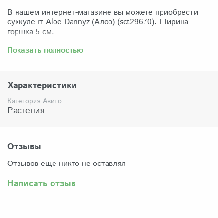
В нашем интернет-магазине вы можете приобрести
суккулент Aloe Dannyz (Алоэ) (sct29670). Ширина
горшка 5 см.
Забрать растение можно самовывозом из нашего
Показать полностью
магазина по адресу: Санкт-Петербург, ул Сикейроса,
д.14 офис 3. Магазин работает в режиме шоурума,
поэтому просим согласовать время визита. Доставка
Характеристики
по России осуществляется через Яндекс-доставку или
СДЭК.
Категория Авито
Растения
Комплектация:
Растение (отправляется с открытой корневой
системой, это норма для всех суккулентов, они
прекрасно переносят такую отправку), подходящий для
Отзывы
растения субстрат, фирменный горшочек Succuterra.
Отзывов еще никто не оставлял
Написать отзыв