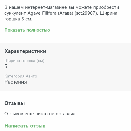
В нашем интернет-магазине вы можете приобрести
суккулент Agave Filifera (Агава) (sct29987). Ширина
горшка 5 см.
Забрать растение можно самовывозом из нашего
Показать полностью
магазина по адресу: Санкт-Петербург, ул Сикейроса,
д.14 офис 3. Магазин работает в режиме шоурума,
поэтому просим согласовать время визита. Доставка
Характеристики
по России осуществляется через Яндекс-доставку или
СДЭК.
Ширина горшка (см)
5
Комплектация:
Растение (отправляется с открытой корневой
Категория Авито
системой, это норма для всех суккулентов, они
Растения
прекрасно переносят такую отправку), подходящий для
растения субстрат, фирменный горшочек Succuterra.
Отзывы
Отзывов еще никто не оставлял
Написать отзыв